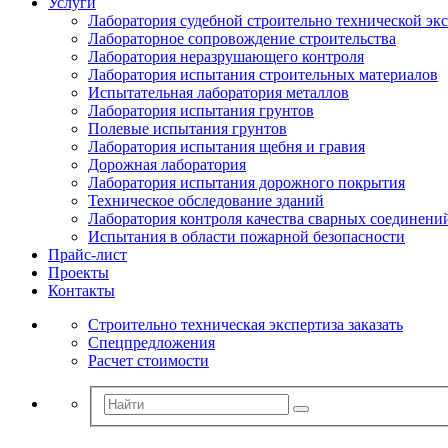
Услуги
Лаборатория судебной строительно технической эк
Лабораторное сопровождение строительства
Лаборатория неразрушающего контроля
Лаборатория испытания строительных материалов
Испытательная лаборатория металлов
Лаборатория испытания грунтов
Полевые испытания грунтов
Лаборатория испытания щебня и гравия
Дорожная лаборатория
Лаборатория испытания дорожного покрытия
Техническое обследование зданий
Лаборатория контроля качества сварных соединени
Испытания в области пожарной безопасности
Прайс-лист
Проекты
Контакты
Строительно техническая экспертиза заказать
Спецпредложения
Расчет стоимости