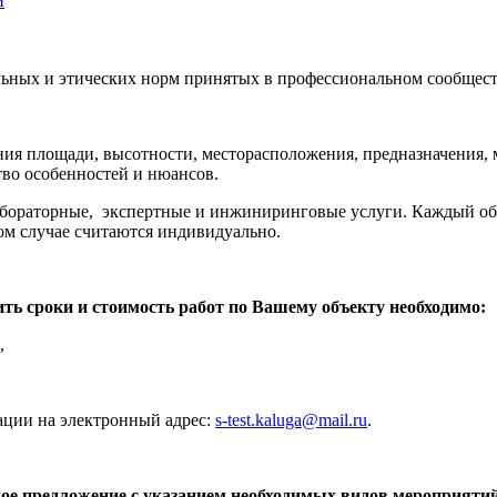
й
ьных и этических норм принятых в профессиональном сообщест
ия площади, высотности, месторасположения, предназначения, м
тво особенностей и нюансов.
абораторные, экспертные и инжиниринговые услуги. Каждый объ
ом случае считаются индивидуально.
ть сроки и стоимость работ по Вашему объекту необходимо:
,
ации на электронный адрес:
s-test.kaluga@mail.ru
.
ое предложение с указанием необходимых видов мероприятий,