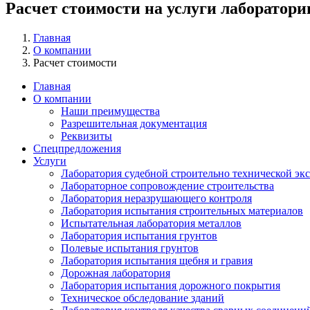
Расчет стоимости на услуги лаборатор
Главная
О компании
Расчет стоимости
Главная
О компании
Наши преимущества
Разрешительная документация
Реквизиты
Спецпредложения
Услуги
Лаборатория судебной строительно технической эк
Лабораторное сопровождение строительства
Лаборатория неразрушающего контроля
Лаборатория испытания строительных материалов
Испытательная лаборатория металлов
Лаборатория испытания грунтов
Полевые испытания грунтов
Лаборатория испытания щебня и гравия
Дорожная лаборатория
Лаборатория испытания дорожного покрытия
Техническое обследование зданий