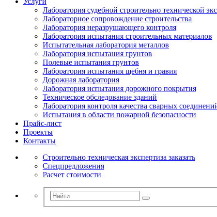
Услуги
Лаборатория судебной строительно технической эк
Лабораторное сопровождение строительства
Лаборатория неразрушающего контроля
Лаборатория испытания строительных материалов
Испытательная лаборатория металлов
Лаборатория испытания грунтов
Полевые испытания грунтов
Лаборатория испытания щебня и гравия
Дорожная лаборатория
Лаборатория испытания дорожного покрытия
Техническое обследование зданий
Лаборатория контроля качества сварных соединени
Испытания в области пожарной безопасности
Прайс-лист
Проекты
Контакты
Строительно техническая экспертиза заказать
Спецпредложения
Расчет стоимости